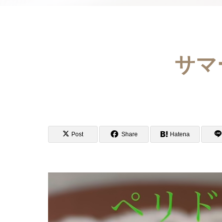
サマ
Post
Share
Hatena