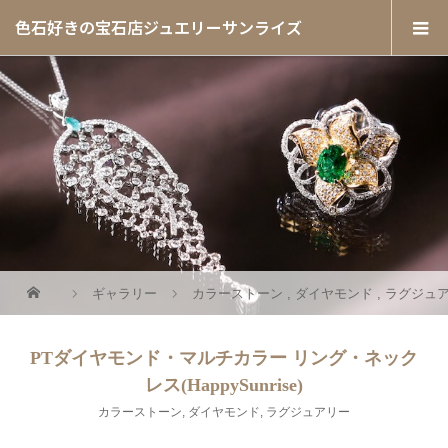
色石好きの宝石店ジュエリーサンライズ
ギャラリー
カラーストーン
,
ダイヤモンド
,
ラグジュ
PTダイヤモンド・マルチカラー リング・ネック
レス(HappySunrise)
カラーストーン
,
ダイヤモンド
,
ラグジュアリー