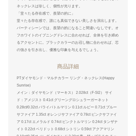
ネックレスは珍しく、個性が光ります。
「堂々たる存在感で、羨望の的に」
堂々たる存在感で、誰にも真似できない美しさを演出します。
パーティシーンでは、羨望の的になること間違いなしです。オ
フホワイトのイブニングドレスに合わせれば、全体を引き締め
るアクセントに。ブラックカラーのお召し物に合わせれば、芯
の強さを引き出し、優雅な印象を与えるでしょう。
商品詳細
PTダイヤモンド・マルチカラー リング・ネックレス(Happy
Sunrise)
メイン：ダイヤモンド（マーキス） 2.028ct（F-SI2） サイ
ド：アメジスト 0.41ct グリーングロシュラーガーネット
0.28ct/0.32ct パライバトルマリン 0.11ct ルビー 0.71ct ブルー
サファイア 1.35ct オレンジサファイア 0.78ct ピンクサファイ
ア 0.17ct エメラルド 0.74ct ピンクトルマリン 0.24ct タンザナ
イト 0.22ct ペリドット 0.68ct シトリン 0.59ct アクアマリン