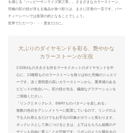
を感じる「ハッピーサンライズ第三章」。さまざまなカラーストーン、
究極の匠の技が冴える逸品が放つ彩りは、まさに圧巻の一言です。パー
ティーシーンでは羨望の的となることでしょう。
世界でただ一つ・・・貴女だけに。
大ぶりのダイヤモンドを彩る、艶やかな
カラーストーンが主役
2.028ctもの大きさを誇るマーキスカットのダイヤモンドを中
心に、13種類ものカラーストーンを散りばめた究極のジュエリ
ーです。淡く透明度の高いカラーストーンから、重厚感のある
ビビッドの色合いへ。匠の技が光る、繊細なグラデーションを
ご堪能ください。
「リングとネックレス、6WAYものパターンを楽しめる」
無数の色石をアシンメトリーに配置しているので、リングの上
下を入れ替えるだけでもお手元の印象がガラッと変わります。
ネックレスとして身につけるときは、上下はもちろん縦横のデ
ザインも自由に選ぶことが可能です。リボンのような横向きの