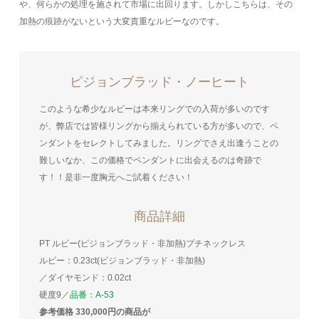
や、何らかの処理を施されて市場に出回ります。しかしこちらは、その
加熱の痕跡がないという大変貴重なルビーなのです。
ピジョンブラッド・ノーヒート
このような希少なルビーは本来リングでの入荷が多いのです
が、弊店では皆様リングから揃えられている方が多いので、ペ
ンダントをセレクトしてみました。リングでさえ出逢うことの
難しいなか、この価格でペンダントに出会えるのは奇跡で
す！！是非一度胸元へご試着ください！
商品詳細
PT ルビー(ピジョンブラッド・非加熱)プチネックレス
ルビー：0.23ct(ピジョンブラッド・非加熱)
／ダイヤモンド：0.02ct
硬度9／
品番：A-53
参考価格 330,000円の商品が