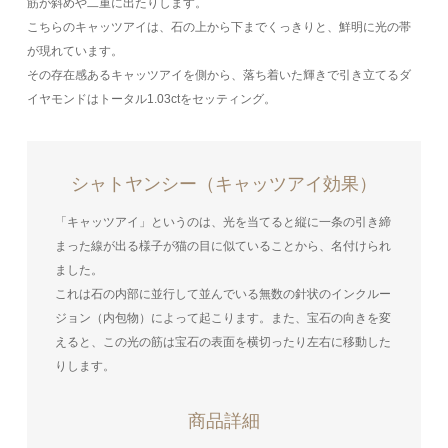
筋が斜めや二重に出たりします。
こちらのキャッツアイは、石の上から下までくっきりと、鮮明に光の帯
が現れています。
その存在感あるキャッツアイを側から、落ち着いた輝きで引き立てるダ
イヤモンドはトータル1.03ctをセッティング。
シャトヤンシー（キャッツアイ効果）
「キャッツアイ」というのは、光を当てると縦に一条の引き締
まった線が出る様子が猫の目に似ていることから、名付けられ
ました。
これは石の内部に並行して並んでいる無数の針状のインクルー
ジョン（内包物）によって起こります。また、宝石の向きを変
えると、この光の筋は宝石の表面を横切ったり左右に移動した
りします。
商品詳細