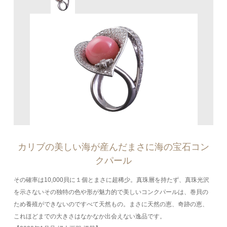
カリブの美しい海が産んだまさに海の宝石コン
クパール
その確率は10,000貝に１個とまさに超稀少。真珠層を持たず、真珠光沢
を示さないその独特の色や形が魅力的で美しいコンクパールは、巻貝の
ため養殖ができないのですべて天然もの。まさに天然の恵、奇跡の恵、
これほどまでの大きさはなかなか出会えない逸品です。