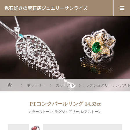
色石好きの宝石店ジュエリーサンライズ
ギャラリー
カラーストーン
,
ラグジュアリー
,
レアス
PTコンクパールリング 14.33ct
カラーストーン
,
ラグジュアリー
,
レアストーン