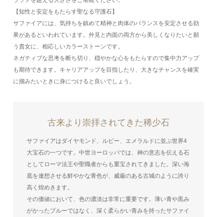
【知性と安定をもたらす聖なる守護石】
サファイアには、気持ちを鎮めて精神と肉体のバランスを安定させる効
果があるといわれています。外見と内面の両方から美しくなりたいと願
う貴女に、相応しいカラーストーンです。
ネガティブな思考を断ち切り、穏やかな心をもたらすので集中力アップ
も期待できます。キャリアアップを目指したり、大きなチャンスを確実
に掴みたいときに身につけると良いでしょう。
古来より崇拝されてきた稀少石
サファイアはダイヤモンド、ルビー、エメラルドに並ぶ世界4
大宝石の一つです。中世ヨーロッパでは、神の意志を伝える石
としてローマ法王や聖職者からも重宝されてきました。深い海
底を連想させる鮮やかな青色が、威厳のある古城のように誇り
高く煌めきます。
その価値において、色の濃淡は非常に重要です。薄い青や黒み
がかったブルーではなく、深く柔らかい青みを持ったサファイ