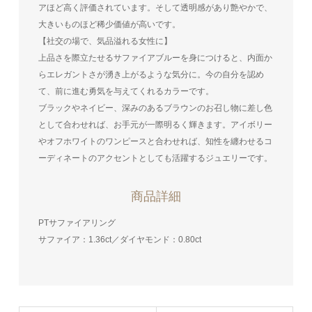
アほど高く評価されています。そして透明感があり艶やかで、
大きいものほど稀少価値が高いです。
【社交の場で、気品溢れる女性に】
上品さを際立たせるサファイアブルーを身につけると、内面か
らエレガントさが湧き上がるような気分に。今の自分を認め
て、前に進む勇気を与えてくれるカラーです。
ブラックやネイビー、深みのあるブラウンのお召し物に差し色
として合わせれば、お手元が一際明るく輝きます。アイボリー
やオフホワイトのワンピースと合わせれば、知性を纏わせるコ
ーディネートのアクセントとしても活躍するジュエリーです。
商品詳細
PTサファイアリング
サファイア：1.36ct／ダイヤモンド：0.80ct