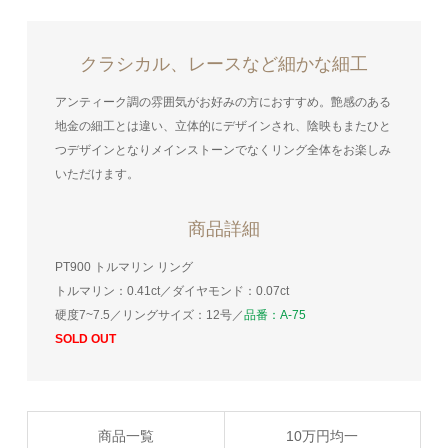
クラシカル、レースなど細かな細工
アンティーク調の雰囲気がお好みの方におすすめ。艶感のある
地金の細工とは違い、立体的にデザインされ、陰映もまたひと
つデザインとなりメインストーンでなくリング全体をお楽しみ
いただけます。
商品詳細
PT900 トルマリン リング
トルマリン：0.41ct／ダイヤモンド：0.07ct
硬度7~7.5／リングサイズ：12号／
品番：A-75
SOLD OUT
商品一覧
10万円均一