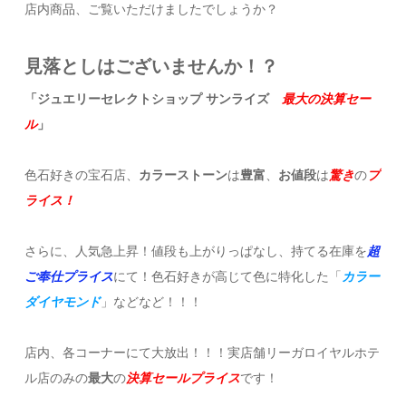
店内商品、ご覧いただけましたでしょうか？
見落としはございませんか！？
「ジュエリーセレクトショップ サンライズ
最大の決算セー
ル
」
色石好きの宝石店、
カラーストーン
は
豊富
、
お値段
は
驚き
の
プ
ライス！
さらに、人気急上昇！値段も上がりっぱなし、持てる在庫を
超
ご奉仕プライス
にて！色石好きが高じて色に特化した「
カラー
ダイヤモンド
」などなど！！！
店内、各コーナーにて大放出！！！実店舗リーガロイヤルホテ
ル店のみの
最大
の
決算セールプライス
です！