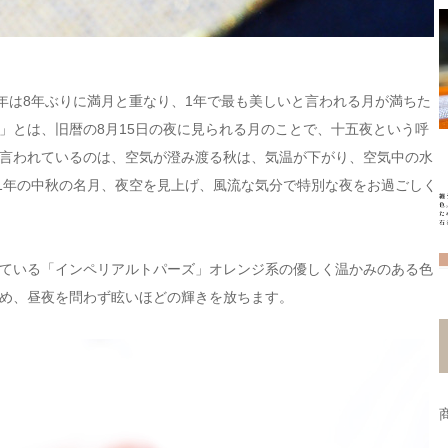
年は8年ぶりに満月と重なり、1年で最も美しいと言われる月が満ちた
」とは、旧暦の8月15日の夜に見られる月のことで、十五夜という呼
言われているのは、空気が澄み渡る秋は、気温が下がり、空気中の水
21年の中秋の名月、夜空を見上げ、風流な気分で特別な夜をお過ごしく
ている「インペリアルトパーズ」オレンジ系の優しく温かみのある色
め、昼夜を問わず眩いほどの輝きを放ちます。