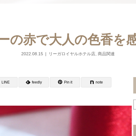
ーの赤で大人の色香を
2022.08.15
リーガロイヤルホテル店
,
商品関連
LINE
feedly
Pin it
note