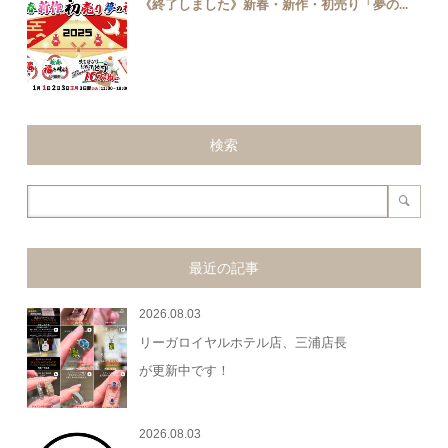
《終了しました》新春・新作・初売り「夢の...
検索
最近の記事
2026.08.03
リーガロイヤルホテル店、三浦店長
が更新中です！
2026.08.03