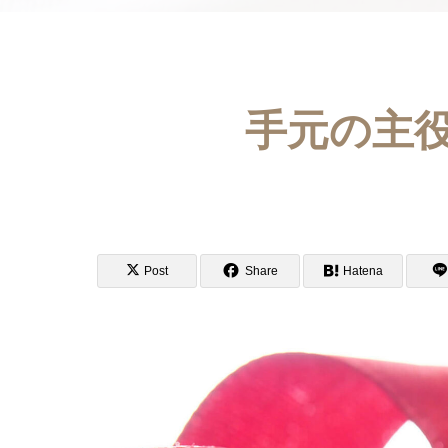
手元の主
Post
Share
Hatena