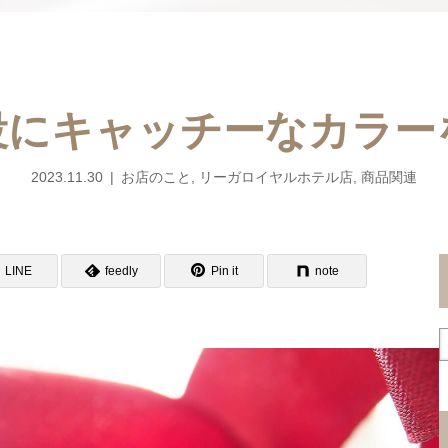
役にキャッチーなカラー
2023.11.30
お店のこと
,
リーガロイヤルホテル店
,
商品関連
LINE
feedly
Pin it
note