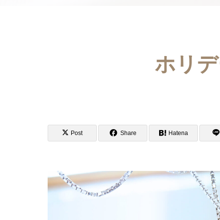
ホリデ
Post
Share
Hatena