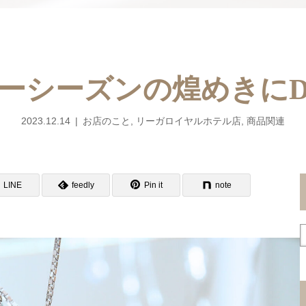
ーシーズンの煌めきに
2023.12.14
お店のこと
,
リーガロイヤルホテル店
,
商品関連
LINE
feedly
Pin it
note