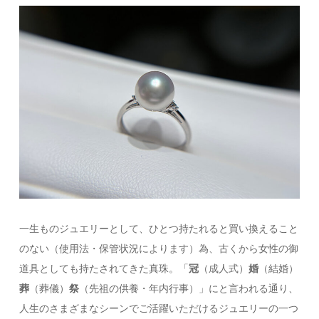
一生ものジュエリーとして、ひとつ持たれると買い換えること
のない（使用法・保管状況によります）為、古くから女性の御
道具としても持たされてきた真珠。「
冠
（成人式）
婚
（結婚）
葬
（葬儀）
祭
（先祖の供養・年内行事）」にと言われる通り、
人生のさまざまなシーンでご活躍いただけるジュエリーの一つ