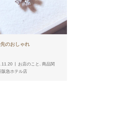
歩先のおしゃれ
華やぎシーンに寄り添う
ーチ
,
,
.11.20
お店のこと
商品関
2021.11.17
お店のこと
商
,
新阪急ホテル店
連
新阪急ホテル店