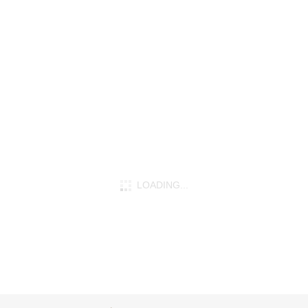
性や好みを集めて
私だけの手元にアート感
,
,
.10.16
お店のこと
商品関
2021.10.13
お店のこと
商
,
新阪急ホテル店
連
新阪急ホテル店
LOADING...
商品一覧